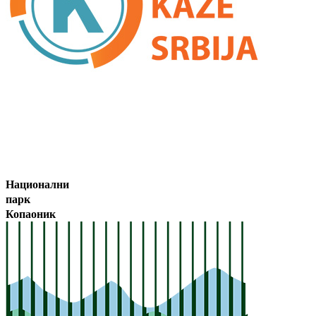
Национални
парк
Копаоник