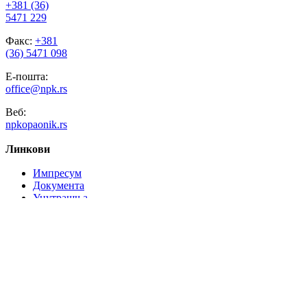
+381 (36)
5471 229
Факс:
+381
(36) 5471 098
Е-пошта:
office@npk.rs
Веб:
npkopaonik.rs
Линкови
Импресум
Документа
Унутрашња
организација
Вести
Контакт
Продавница
Брза
навигација