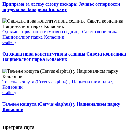
Припрема за летњу сезону пожара: Јачање отпорности
предела на Западном Балкану
Одржана прва конститутивна седница Савета корисника
Националног парка Копаоник
Gallery
Одржана прва конститутивна седница Савета корисника
Националног парка Копаоник
Тељење кошута (Cervus elaphus) у Националном парку
Копаоник
Gallery
Тељење кошута (Cervus elaphus) у Националном парку
Копаоник
Претрага сајта