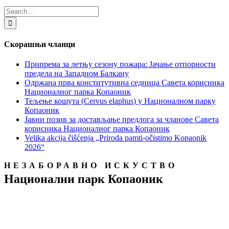
Search
for:
Скорашњи чланци
Припрема за летњу сезону пожара: Јачање отпорности
предела на Западном Балкану
Одржана прва конститутивна седница Савета корисника
Националног парка Копаоник
Тељење кошута (Cervus elaphus) у Националном парку
Копаоник
Јавни позив за достављање предлога за чланове Савета
корисника Националног парка Копаоник
Velika akcija čišćenja „Priroda pamti-očistimo Kopaonik
2026“
НЕЗАБОРАВНО ИСКУСТВО
Национални парк Копаоник