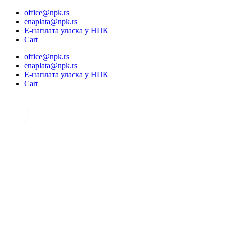
Skip
office@npk.rs
to
enaplata@npk.rs
content
Е-наплата уласка у НПК
Cart
office@npk.rs
enaplata@npk.rs
Е-наплата уласка у НПК
Cart
Instagram
YouTube
Видео
камере