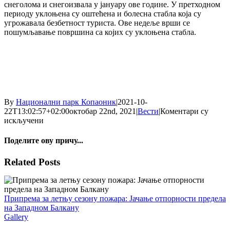
снеголома и снегоизвала у јануару ове године. У претходном
периоду уклоњена су оштећена и болесна стабла која су
угрожавала безбетност туриста. Ове недеље врши се
пошумљавање површина са којих су уклоњена стабла.
By
Национални парк Копаоник
|
2021-10-
22T13:02:57+02:00
октобар 22nd, 2021
|
Вести
|
Коментари су
на
искључени
Санациони
радови
Поделите ову причу...
на
пешачкој
Facebook
X
Reddit
WhatsApp
Pinterest
Email
Related Posts
стази
Марков
камен
Припрема за летњу сезону пожара: Јачање отпорности предела
на Западном Балкану
Gallery