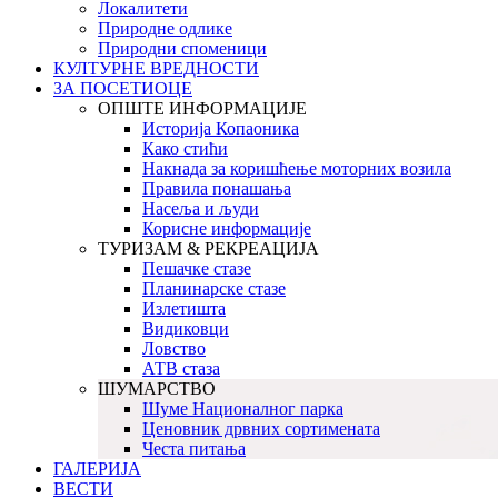
Локалитети
Природне одлике
Природни споменици
КУЛТУРНЕ ВРЕДНОСТИ
ЗА ПОСЕТИОЦЕ
ОПШТЕ ИНФОРМАЦИЈЕ
Историја Копаоника
Како стићи
Накнада за коришћење моторних возила
Правила понашања
Насеља и људи
Корисне информације
ТУРИЗАМ & РЕКРЕАЦИЈА
Пешачке стазе
Планинарске стазе
Излетишта
Видиковци
Ловство
АТВ стаза
ШУМАРСТВО
Шуме Националног парка
Ценовник дрвних сортимената
Честа питања
ГАЛЕРИЈА
ВЕСТИ