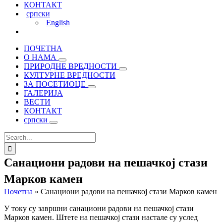
КОНТАКТ
српски
English
ПОЧЕТНА
О НАМА
ПРИРОДНЕ ВРЕДНОСТИ
КУЛТУРНЕ ВРЕДНОСТИ
ЗА ПОСЕТИОЦЕ
ГАЛЕРИЈА
ВЕСТИ
КОНТАКТ
српски
Search
for:
Санациони радови на пешачкој стази
Марков камен
Почетна
»
Санациони радови на пешачкој стази Марков камен
У току су завршни санациони радови на пешачкој стази
Марков камен. Штете на пешачкој стази настале су услед