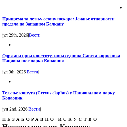
Припрема за летњу сезону пожара: Јачање отпорности
предела на Западном Балкану
јул 29th, 2026
|
Вести
|
Одржана прва конститутивна седница Савета корисника
Националног парка Копаоник
јул 9th, 2026
|
Вести
|
Тељење кошута (Cervus elaphus) у Националном парку
Копаоник
јун 2nd, 2026
|
Вести
|
НЕЗАБОРАВНО ИСКУСТВО
Национални парк Копаоник