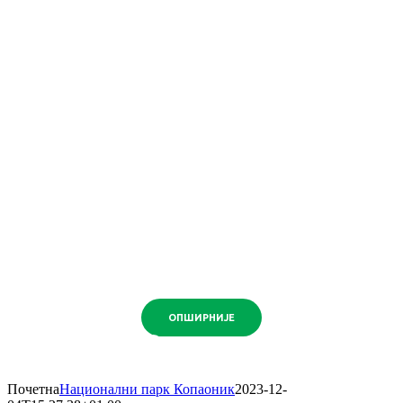
ПРИПРЕМА ЗА ЛЕТЊУ СЕЗОНУ ПОЖАРА
Јачање
отпорности
предела на
Западном
Балкану
ОПШИРНИЈЕ
Почетна
Национални парк Копаоник
2023-12-