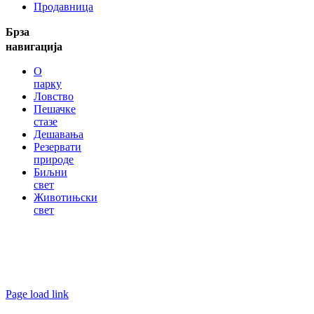
Продавница
Брза
навигација
О
парку
Ловство
Пешачке
стазе
Дешавања
Резервати
природе
Биљни
свет
Животињски
свет
Сва права задржава НП Копаоник. Израда интернет
презентације
Media Web Design
.
Page load link
Go