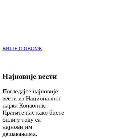
Јелени се полако враћају у Национални парк
Копаоник. Пре неколико година кренули смо са
систематским обнављањем станишта европског
јелена.
ВИШЕ О ОВОМЕ
Најновије вести
Погледајте најновије
вести из Националног
парка Копаоник.
Пратите нас како бисте
били у току са
најновијим
дешавањима.