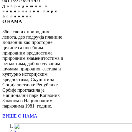
04T15:27:38+01:00
Добродошли у
национални парк
Копаоник
О НАМА
Због својих природних
лепота, део подручја планине
Копаоник као просторне
целине са посебним
природним вредностима,
природним знаменитостима и
реткостима, добро очуваним
шумама природног састава и
културно историјским
вредностима, Скупштина
Социјалистичке Републике
Србије прогласила је
Национални парк Копаоник
Законом о Националним
парковима 1981. године.
ВИШЕ О НАМА
1
2