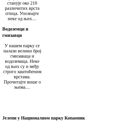
станује око 210
различитих врста
птица. Упознајте
неке од њих…
Водоземци и
гмизавци
У нашем парку се
налази велики број
гмизаваца и
водоземаца. Неке
од њих су и међу
строго заштићеним
врстама.
Прочитајте више о
њима…
Јелени у Националном парку Копаоник