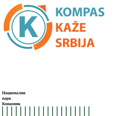
Национални
парк
Копаоник