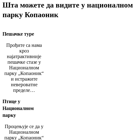
Шта можете да видите у националном
парку Копаоник
Пешачке туре
Прођите са нама
кроз
најатрактивније
пешачке стазе у
Националном
парку „Копаоник“
и истражите
невероватне
пределе…
Птице у
Националном
парку
Процењује се да у
Националном
парку „Копаоник“