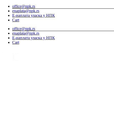
Skip
office@npk.rs
to
enaplata@npk.rs
content
Е-наплата уласка у НПК
Cart
office@npk.rs
enaplata@npk.rs
Е-наплата уласка у НПК
Cart
Instagram
YouTube
Видео
камере