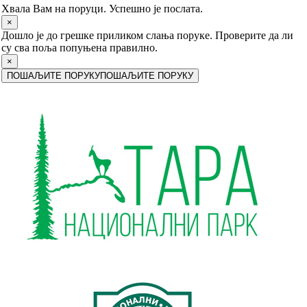
Хвала Вам на поруци. Успешно је послата.
×
Дошло је до грешке приликом слања поруке. Проверите да ли
су сва поља попуњена правилно.
×
ПОШАЉИТЕ ПОРУКУ
ПОШАЉИТЕ ПОРУКУ