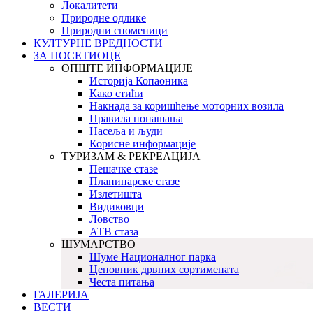
Локалитети
Природне одлике
Природни споменици
КУЛТУРНЕ ВРЕДНОСТИ
ЗА ПОСЕТИОЦЕ
ОПШТЕ ИНФОРМАЦИЈЕ
Историја Копаоника
Како стићи
Накнада за коришћење моторних возила
Правила понашања
Насеља и људи
Корисне информације
ТУРИЗАМ & РЕКРЕАЦИЈА
Пешачке стазе
Планинарске стазе
Излетишта
Видиковци
Ловство
АТВ стаза
ШУМАРСТВО
Шуме Националног парка
Ценовник дрвних сортимената
Честа питања
ГАЛЕРИЈА
ВЕСТИ