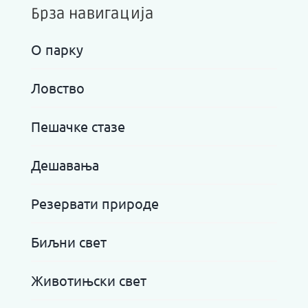
Брза навигација
О парку
Ловство
Пешачке стазе
Дешавања
Резервати природе
Биљни свет
Животињски свет