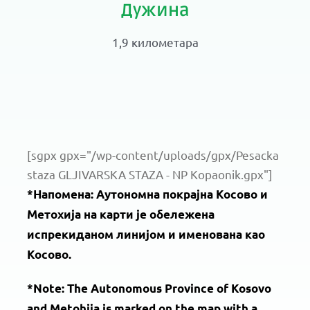
Дужина
1,9 километара
[sgpx gpx="/wp-content/uploads/gpx/Pesacka
staza GLJIVARSKA STAZA - NP Kopaonik.gpx"]
*Напомена: Аутономна покрајна Косово и
Метохија на карти је обележена
испрекиданом линијом и именована као
Косово.
*Note: The Autonomous Province of Kosovo
and Metohija is marked on the map with a