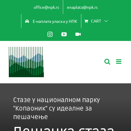
Skip
office@npk.rs
enaplata@npk.rs
to
content
CART
Е-наплата уласка у НПК
Instagram
YouTube
Видео
камере
Стазе у националном парку
"Копаоник" су идеалне за
пешачење