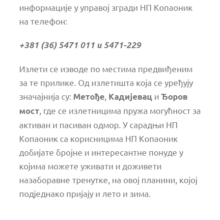
информације у управој згради НП Копаоник
на телефон:
+381 (36) 5471 011 и 5471-229
Излети се изводе по местима предвиђеним
за те прилике. Од излетишта која се уређују
значајнија су:
,
и
Метође
Кадијевац
Ђоров
, где се излетницима пружа могућност за
мост
активан и пасиван одмор. У сарадњи НП
Копаоник са корисницима НП Копаоник
добијате бројне и интересантне понуде у
којима можете уживати и доживети
назаборавне тренутке, на овој планини, којој
подједнако пријају и лето и зима.