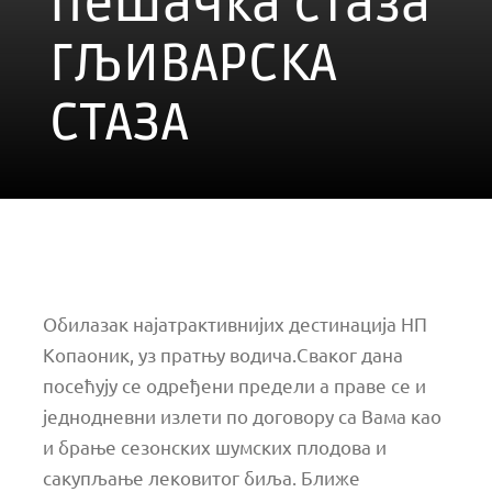
Пешачка стаза
ГЉИВАРСКА
СТАЗА
Обилазак најатрактивнијих дестинација НП
Копаоник, уз пратњу водича.Сваког дана
посећују се одређени предели а праве се и
једнодневни излети по договору са Вама као
и брање сезонских шумских плодова и
сакупљање лековитог биља. Ближе