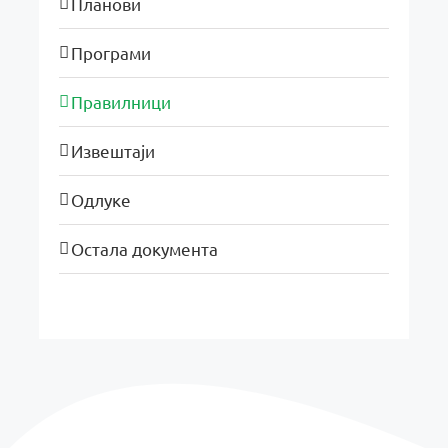
Планови
Програми
Правилници
Извештаји
Одлуке
Остала документа