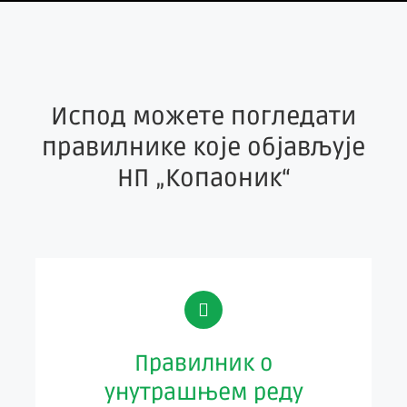
Испод можете погледати
правилнике које објављује
НП „Копаоник“
Правилник о
унутрашњем реду