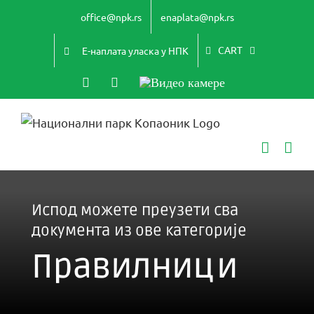
Skip
office@npk.rs
enaplata@npk.rs
to
content
CART
Е-наплата уласка у НПК
Instagram
YouTube
Видео
камере
Испод можете преузети сва
документа из ове категорије
Правилници