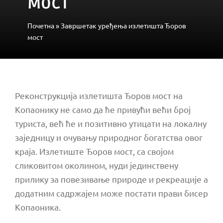
мост
Почетна
»
Завршетак уређења излетишта Ђоров
мост
Реконструкција излетишта Ђоров мост на
Копаонику не само да ће привући већи број
туриста, већ ће и позитивно утицати на локалну
заједницу и очувању природног богатства овог
краја. Излетиште Ђоров мост, са својом
сликовитом околином, нуди јединствену
прилику за повезивање природе и рекреације а
додатним садржајем може постати прави бисер
Копаоника.