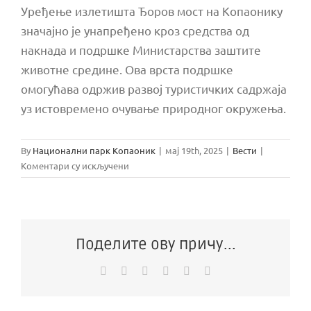
Уређење излетишта Ђоров мост на Копаонику
значајно је унапређено кроз средства од
накнада и подршке Министарства заштите
животне средине. Ова врста подршке
омогућава одржив развој туристичких садржаја
уз истовремено очување природног окружења.
By
Национални парк Копаоник
|
мај 19th, 2025
|
Вести
|
на
Коментари су искључени
Завршетак
уређења
излетишта
Ђоров
мост
Поделите ову причу...
Facebook
X
Reddit
WhatsApp
Pinterest
Email