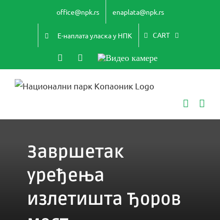
Skip
office@npk.rs
enaplata@npk.rs
to
content
CART
Е-наплата уласка у НПК
Instagram
YouTube
Видео
камере
Завршетак
уређења
излетишта Ђоров