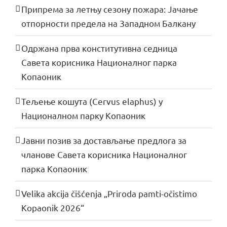
Припрема за летњу сезону пожара: Јачање
отпорности предела на Западном Балкану
Одржана прва конститутивна седница
Савета корисника Националног парка
Копаоник
Тељење кошута (Cervus elaphus) у
Националном парку Копаоник
Јавни позив за достављање предлога за
чланове Савета корисника Националног
парка Копаоник
Velika akcija čišćenja „Priroda pamti-očistimo
Kopaonik 2026“