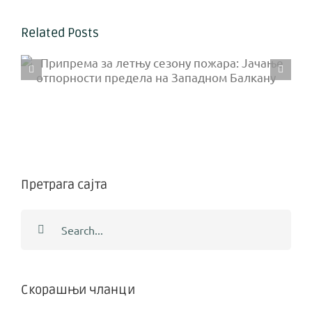
Related Posts
Одржана прва конститутивна
седница Савета корисника
Националног парка Копаоник
Претрага сајта
Search
for:
Скорашњи чланци