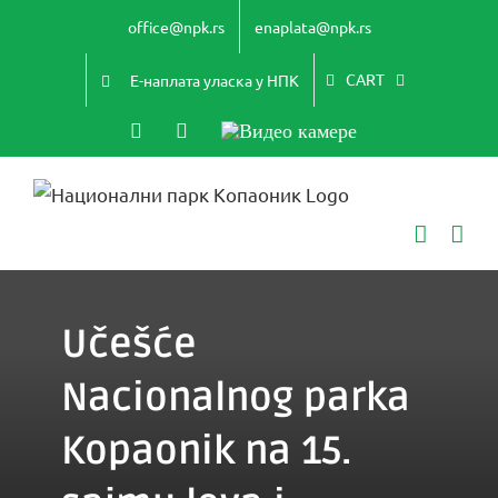
Skip
office@npk.rs
enaplata@npk.rs
to
content
CART
Е-наплата уласка у НПК
Instagram
YouTube
Видео
камере
Učešće
Nacionalnog parka
Kopaonik na 15.