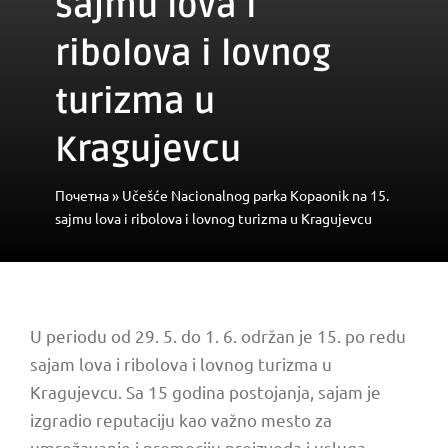
sajmu lova i
ribolova i lovnog
turizma u
Kragujevcu
Почетна
»
Učešće Nacionalnog parka Kopaonik na 15.
sajmu lova i ribolova i lovnog turizma u Kragujevcu
U periodu od 29. 5. do 1. 6. održan je 15. po redu
sajam lova i ribolova i lovnog turizma u
Kragujevcu. Sa 15 godina postojanja, sajam je
izgradio reputaciju kao važno mesto za
umrežavanje i promociju proizvoda i usluga