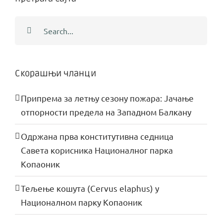
Search
for:
Скорашњи чланци
Припрема за летњу сезону пожара: Јачање
отпорности предела на Западном Балкану
Одржана прва конститутивна седница
Савета корисника Националног парка
Копаоник
Тељење кошута (Cervus elaphus) у
Националном парку Копаоник