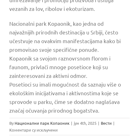
vezanih za lov, ribolov i ekoturizam.
Nacionalni park Kopaonik, kao jedna od
najvažnijih prirodnih destinacija u Srbiji, često
učestvuje na ovakvim manifestacijama kako bi
promovisao svoje specifične ponude. ️
Kopaonik sa svojom raznovrsnom florom i
faunom, privlači mnoge posetioce koji su
zainteresovani za aktivni odmor.
Posetioci su imali mogućnost da saznaju više o
ekološkim inicijativama i aktivnostima koje se
sprovode u parku, čime se dodatno naglašava
značaj očuvanja prirodnog bogatstva.
By
Национални парк Копаоник
|
јун 4th, 2025
|
Вести
|
на
Коментари су искључени
Učešće