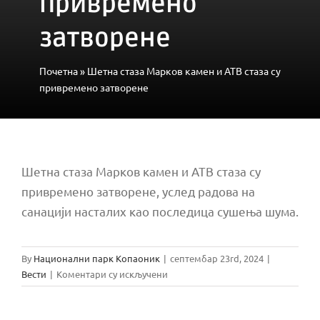
привремено
затворене
Почетна
»
Шетна стаза Марков камен и АТВ стаза су
привремено затворене
Шетна стаза Марков камен и АТВ стаза су
привремено затворене, услед радова на
санацији насталих као последица сушења шума.
By
Национални парк Копаоник
|
септембар 23rd, 2024
|
на
Вести
|
Коментари су искључени
Шетна
стаза