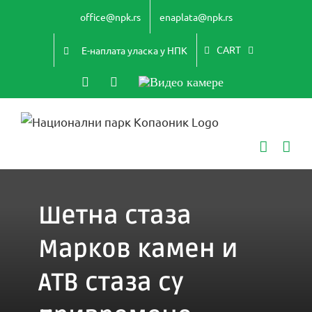
Skip
office@npk.rs
enaplata@npk.rs
to
content
CART
Е-наплата уласка у НПК
Instagram
YouTube
Видео
камере
Шетна стаза
Марков камен и
АТВ стаза су