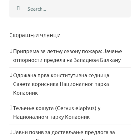
Search
for:
Скорашњи чланци
Припрема за летњу сезону пожара: Јачање
отпорности предела на Западном Балкану
Одржана прва конститутивна седница
Савета корисника Националног парка
Копаоник
Тељење кошута (Cervus elaphus) у
Националном парку Копаоник
Јавни позив за достављање предлога за