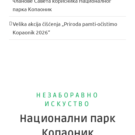
чланове Савета корисника Националног
парка Копаоник
Velika akcija čišćenja „Priroda pamti-očistimo
Kopaonik 2026“
НЕЗАБОРАВНО
ИСКУСТВО
Национални парк
Копаоник