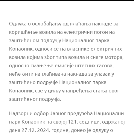
Одлука о ослобађању од плаћања накнаде за
коришћење возила на електрични погон на
заштићеном подручју Националног парка
Копаоник, односи се на власнике електричних
возила којима због типа возила и снаге мотора,
односно смањење емисије штетних гасова,
неће бити наплаћивана накнада за улазак у
заштићено подручје Националног парка
Копаоник, све у циљу унапређења стања овог
заштићеног подручја.
Надзорни одбор Јавног предузећа Национални
парк Копаоник на својој 121. седници, одржаној
дана 27.12. 2024. године, донео је одлуку о