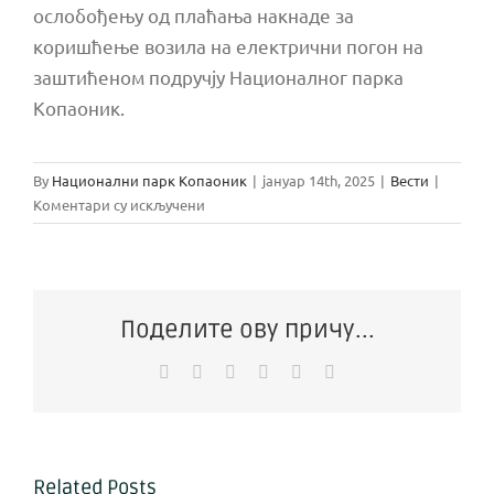
ослобођењу од плаћања накнаде за
коришћење возила на електрични погон на
заштићеном подручју Националног парка
Копаоник.
By
Национални парк Копаоник
|
јануар 14th, 2025
|
Вести
|
на
Коментари су искључени
Одлуку
о
ослобађању
од
плаћања
Поделите ову причу...
накнаде
Facebook
X
Reddit
WhatsApp
Pinterest
Email
за
коришћење
возила
на
електрични
Related Posts