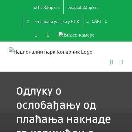
Skip
office@npk.rs
enaplata@npk.rs
to
content
CART
Е-наплата уласка у НПК
Instagram
YouTube
Видео
камере
Одлуку о
ослобађању од
плаћања накнаде