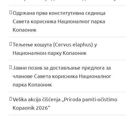
Одржана прва конститутивна седница
Савета корисника Националног парка
Копаоник
Тељење кошута (Cervus elaphus) у
Националном парку Копаоник
Јавни позив за достављање предлога за
чланове Савета корисника Националног
парка Копаоник
Velika akcija čišćenja „Priroda pamti-očistimo
Kopaonik 2026“