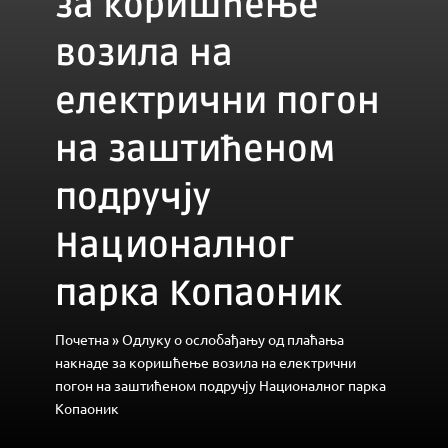
за коришћење
возила на
електрични погон
на заштићеном
подручју
Националног
парка Копаоник
Почетна
»
Одлуку о ослобађању од плаћања
накнаде за коришћење возила на електрични
погон на заштићеном подручју Националног парка
Копаоник