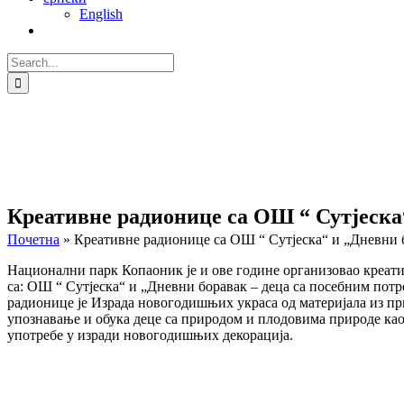
English
Search
for:
Креативне радионице са ОШ “ Сутјеска
Почетна
»
Креативне радионице са ОШ “ Сутјеска“ и „Дневни 
Национални парк Копаоник је и ове године организовао креат
са: ОШ “ Сутјеска“ и „Дневни боравак – деца са посебним потр
радионице је Израда новогодишњих украса од материјала из п
упознавање и обука деце са природом и плодовима природе ка
употребе у изради новогодишњих декорација.