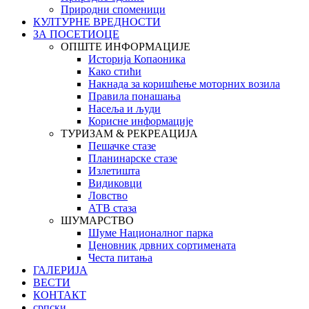
Природни споменици
КУЛТУРНЕ ВРЕДНОСТИ
ЗА ПОСЕТИОЦЕ
ОПШТЕ ИНФОРМАЦИЈЕ
Историја Копаоника
Како стићи
Накнада за коришћење моторних возила
Правила понашања
Насеља и људи
Корисне информације
ТУРИЗАМ & РЕКРЕАЦИЈА
Пешачке стазе
Планинарске стазе
Излетишта
Видиковци
Ловство
АТВ стаза
ШУМАРСТВО
Шуме Националног парка
Ценовник дрвних сортимената
Честа питања
ГАЛЕРИЈА
ВЕСТИ
КОНТАКТ
српски