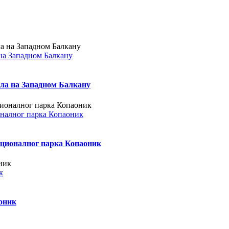
 на Западном Балкану
ела на Западном Балкану
оналног парка Копаоник
ационалног парка Копаоник
к
оник