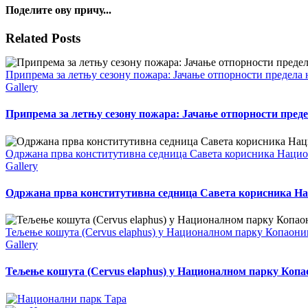
Поделите ову причу...
Facebook
X
Reddit
WhatsApp
Pinterest
Email
Related Posts
Припрема за летњу сезону пожара: Јачање отпорности предела
Gallery
Припрема за летњу сезону пожара: Јачање отпорности пред
Одржана прва конститутивна седница Савета корисника Наци
Gallery
Одржана прва конститутивна седница Савета корисника Н
Тељење кошута (Cervus elaphus) у Националном парку Копаони
Gallery
Тељење кошута (Cervus elaphus) у Националном парку Копа