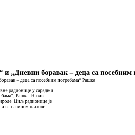
“ и „Дневни боравак – деца са посебним
боравак – деца са посебним потребама“ Рашка
ивне радионице у сарадњи
ебама“, Рашка. Назив
рироде. Циљ радионице је
о и са начином њихове