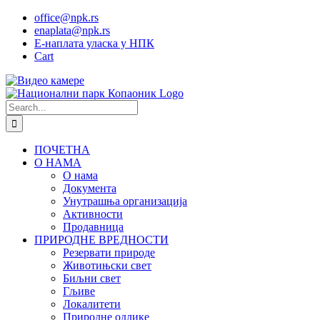
Skip
office@npk.rs
to
enaplata@npk.rs
content
Е-наплата уласка у НПК
Cart
Instagram
YouTube
Видео
камере
Search
for:
ПОЧЕТНА
О НАМА
О нама
Документа
Унутрашња организација
Активности
Продавница
ПРИРОДНЕ ВРЕДНОСТИ
Резервати природе
Животињски свет
Биљни свет
Гљиве
Локалитети
Природне одлике