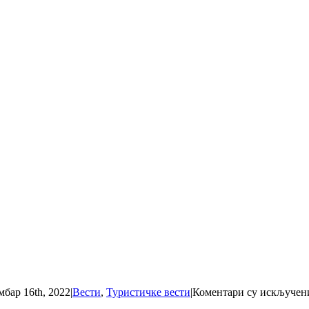
мбар 16th, 2022
|
Вести
,
Туристичке вести
|
Коментари су искључен