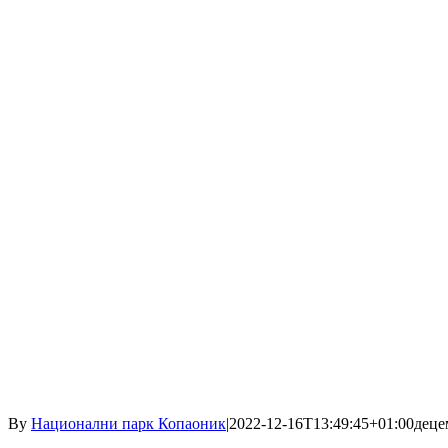
By
Национални парк Копаоник
|
2022-12-16T13:49:45+01:00
деце