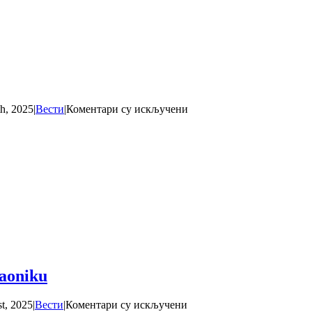
на
th, 2025
|
Вести
|
Коментари су искључени
Podizanje
„polja
za
divljač“
paoniku
на
st, 2025
|
Вести
|
Коментари су искључени