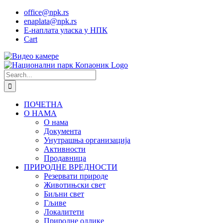
Skip
office@npk.rs
to
enaplata@npk.rs
content
Е-наплата уласка у НПК
Cart
Instagram
YouTube
Видео
камере
Search
for:
ПОЧЕТНА
О НАМА
О нама
Документа
Унутрашња организација
Активности
Продавница
ПРИРОДНЕ ВРЕДНОСТИ
Резервати природе
Животињски свет
Биљни свет
Гљиве
Локалитети
Природне одлике