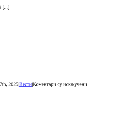
Rekonstrukcija
[...]
šetne
staze
Metođe
na
Kopaoniku
на
7th, 2025
|
Вести
|
Коментари су искључени
Parkovijada
2025