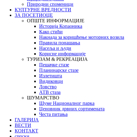
Природни споменици
КУЛТУРНЕ ВРЕДНОСТИ
ЗА ПОСЕТИОЦЕ
ОПШТЕ ИНФОРМАЦИЈЕ
Историја Копаоника
Како стићи
Накнада за коришћење моторних возила
Правила понашања
Насеља и људи
Корисне информације
ТУРИЗАМ & РЕКРЕАЦИЈА
Пешачке стазе
Планинарске стазе
Излетишта
Видиковци
Ловство
АТВ стаза
ШУМАРСТВО
Шуме Националног парка
Ценовник дрвних сортимената
Честа питања
ГАЛЕРИЈА
ВЕСТИ
КОНТАКТ
српски