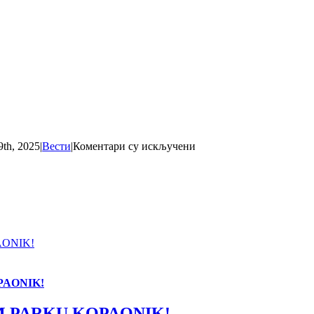
на
9th, 2025
|
Вести
|
Коментари су искључени
BOROVNICA
NA
KOPAONIKU
ONIK!
PAONIK!
M PARKU KOPAONIK!