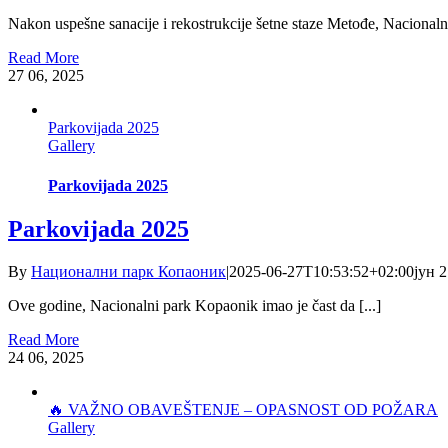
Nakon uspešne sanacije i rekostrukcije šetne staze Metođe, Nacionalni 
Read More
27
06, 2025
Parkovijada 2025
Gallery
Parkovijada 2025
Parkovijada 2025
By
Национални парк Копаоник
|
2025-06-27T10:53:52+02:00
јун 2
Ove godine, Nacionalni park Kopaonik imao je čast da [...]
Read More
24
06, 2025
🔥 VAŽNO OBAVEŠTENJE – OPASNOST OD POŽARA
Gallery