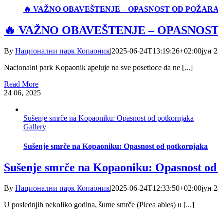
🔥 VAŽNO OBAVEŠTENJE – OPASNOST OD POŽAR
🔥 VAŽNO OBAVEŠTENJE – OPASNOS
By
Национални парк Копаоник
|
2025-06-24T13:19:26+02:00
јун 2
Nacionalni park Kopaonik apeluje na sve posetioce da ne [...]
Read More
24
06, 2025
Sušenje smrče na Kopaoniku: Opasnost od potkornjaka
Gallery
Sušenje smrče na Kopaoniku: Opasnost od potkornjaka
Sušenje smrče na Kopaoniku: Opasnost od
By
Национални парк Копаоник
|
2025-06-24T12:33:50+02:00
јун 2
U poslednjih nekoliko godina, šume smrče (Picea abies) u [...]