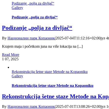
Podizanje „polja za divljač“
Gallery
Podizanje „polja za divljač“
Podizanje „polja za divljač“
By
Национални парк Копаоник
|
2025-07-04T11:12:16+02:00
јул 4
Krajem maja i početkom juna na više lokacija na [...]
Read More
1
07, 2025
Rekonstrukcija šetne staze Metođe na Kopaoniku
Gallery
Rekonstrukcija šetne staze Metođe na Kopaoniku
Rekonstrukcija šetne staze Metođe na Ko
By
Национални парк Копаоник
|
2025-07-01T13:08:26+02:00
јул 1