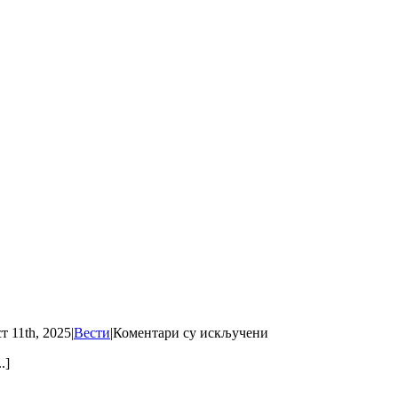
на
т 11th, 2025
|
Вести
|
Коментари су искључени
Pokušaj
.]
krivolova!