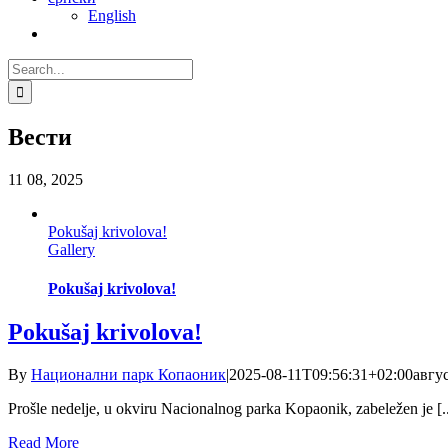
English
Search
for:
Вести
11
08, 2025
Pokušaj krivolova!
Gallery
Pokušaj krivolova!
Pokušaj krivolova!
By
Национални парк Копаоник
|
2025-08-11T09:56:31+02:00
авгус
Prošle nedelje, u okviru Nacionalnog parka Kopaonik, zabeležen je [..
Read More