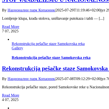
By
Национални парк Копаоник
|
2025-07-29T11:19:46+02:00
јул 2
Lomljenje klupa, krađa stolova, uništavanje putokaza i tabli — [...]
Read More
7
07, 2025
Rekonstrukcija pešačke staze Samokovska reka
Gallery
Rekonstrukcija pešačke staze Samokovska reka
Rekonstrukcija pešačke staze Samokovska
By
Национални парк Копаоник
|
2025-07-08T09:12:29+02:00
јул 7
Rekonstrukcija pešačke staze, pored Samokovske reke u Nacionalnom 
Read More
4
07, 2025