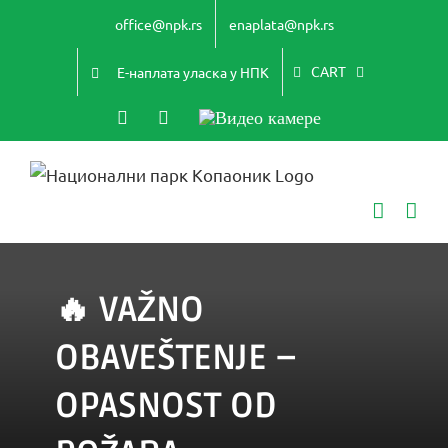
Skip
office@npk.rs
enaplata@npk.rs
to
content
CART
Е-наплата уласка у НПК
Instagram
YouTube
Видео
камере
🔥 VAŽNO
OBAVEŠTENJE –
OPASNOST OD