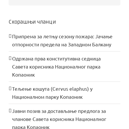
for:
Скорашњи чланци
Припрема за летњу сезону пожара: Јачање
отпорности предела на Западном Балкану
Одржана прва конститутивна седница
Савета корисника Националног парка
Копаоник
Тељење кошута (Cervus elaphus) у
Националном парку Копаоник
Јавни позив за достављање предлога за
чланове Савета корисника Националног
парка Копаоник