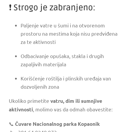
❗ Strogo je zabranjeno:
Paljenje vatre u šumi i na otvorenom
prostoru na mestima koja nisu predviđena
za te aktivnosti
Odbacivanje opušaka, stakla i drugih
zapaljivih materijala
Korišćenje roštilja i plinskih uređaja van
dozvoljenih zona
Ukoliko primetite
vatru, dim ili sumnjive
, molimo vas da odmah obavestite:
aktivnosti
📞
Čuvare Nacionalnog parka Kopaonik