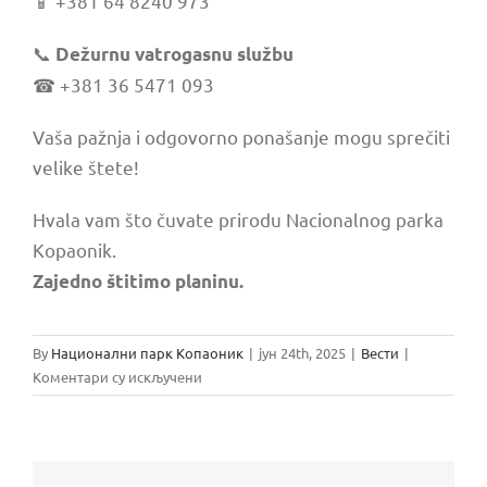
📱 +381 64 8240 973
📞
Dežurnu vatrogasnu službu
☎ +381 36 5471 093
Vaša pažnja i odgovorno ponašanje mogu sprečiti
velike štete!
Hvala vam što čuvate prirodu Nacionalnog parka
Kopaonik.
Zajedno štitimo planinu.
By
Национални парк Копаоник
|
јун 24th, 2025
|
Вести
|
на
Коментари су искључени
🔥
VAŽNO
OBAVEŠTENJE
–