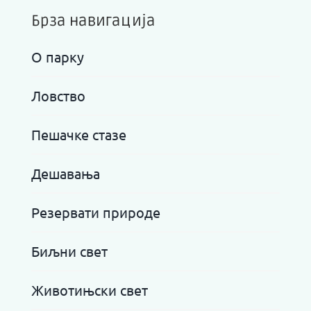
Брза навигација
О парку
Ловство
Пешачке стазе
Дешавања
Резервати природе
Биљни свет
Животињски свет