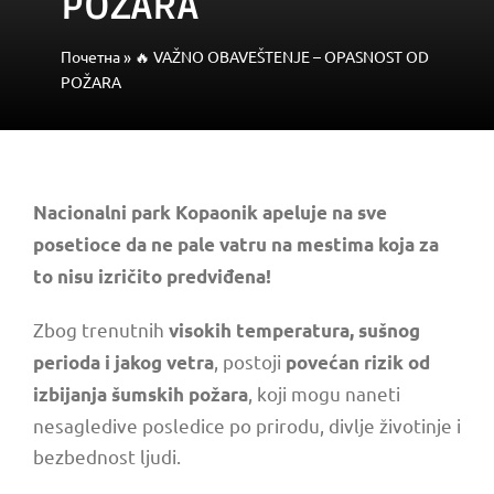
POŽARA
Почетна
»
🔥 VAŽNO OBAVEŠTENJE – OPASNOST OD
POŽARA
Nacionalni park Kopaonik apeluje na sve
posetioce da ne pale vatru na mestima koja za
to nisu izričito predviđena!
Zbog trenutnih
visokih temperatura, sušnog
, postoji
perioda i jakog vetra
povećan rizik od
, koji mogu naneti
izbijanja šumskih požara
nesagledive posledice po prirodu, divlje životinje i
bezbednost ljudi.